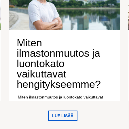
Miten
ilmastonmuutos ja
luontokato
vaikuttavat
hengitykseemme?
Miten ilmastonmuutos ja luontokato vaikuttavat
hengitykseemme?
LUE LISÄÄ