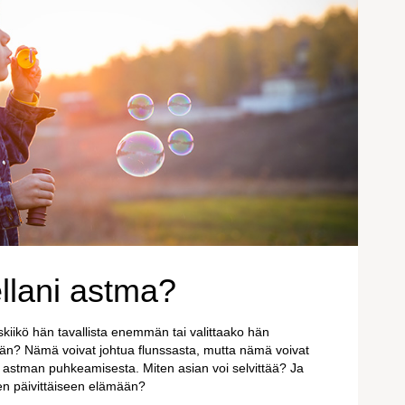
llani astma?
kiikö hän tavallista enemmän tai valittaako hän
än? Nämä voivat johtua flunssasta, mutta nämä voivat
 astman puhkeamisesta. Miten asian voi selvittää? Ja
sen päivittäiseen elämään?