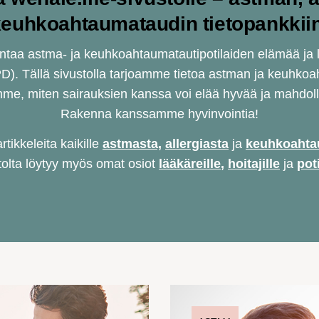
euhkoahtaumataudin tietopankkii
taa astma- ja keuhkoahtaumatautipotilaiden elämää ja lis
. Tällä sivustolla tarjoamme tietoa astman ja keuhkoa
romme, miten sairauksien kanssa voi elää hyvää ja mahd
Rakenna kanssamme hyvinvointia!
tikkeleita kaikille
astmasta,
allergiasta
ja
keuhkoahta
tolta löytyy myös omat osiot
lääkäreille
,
hoitajille
ja
poti