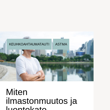
KEUHKOAHTAUMATAUTI
ASTMA
Miten
ilmastonmuutos ja
luontokato