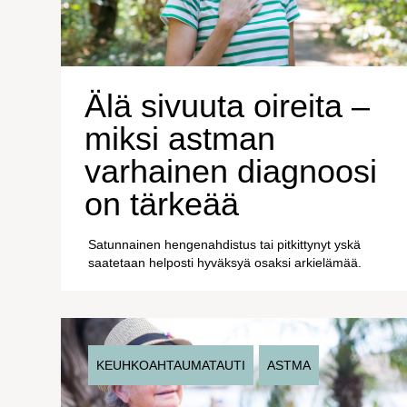
Älä sivuuta oireita –
miksi astman
varhainen diagnoosi
on tärkeää
Satunnainen hengenahdistus tai pitkittynyt yskä
saatetaan helposti hyväksyä osaksi arkielämää.
KEUHKOAHTAUMATAUTI
ASTMA