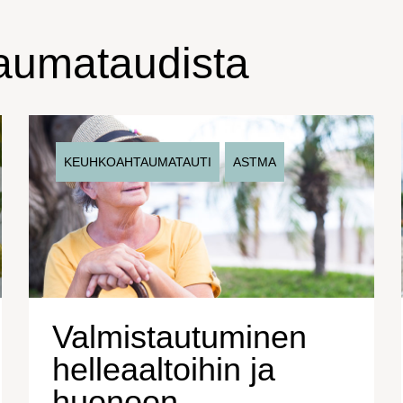
aumataudista
KEUHKOAHTAUMATAUTI
ASTMA
Valmistautuminen
helleaaltoihin ja
huonoon