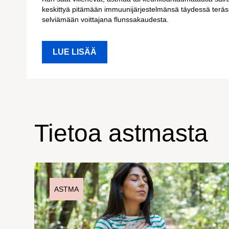
keskittyä pitämään immuunijärjestelmänsä täydessä teräs
selviämään voittajana flunssakaudesta.
LUE LISÄÄ
Tietoa astmasta
ASTMA