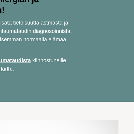
n!
ätä tietoisuutta astmasta ja
htaumataudin diagnosoinnista,
ollisemman normaalia elämää.
umataudista
kiinnostuneille.
laille
.