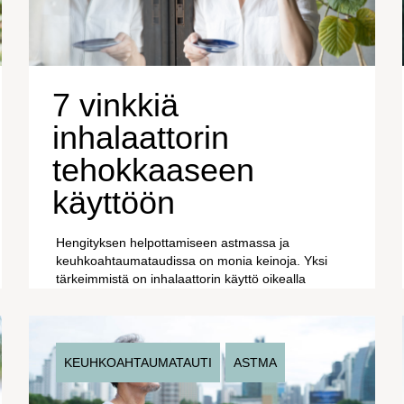
7 vinkkiä
inhalaattorin
tehokkaaseen
käyttöön
Hengityksen helpottamiseen astmassa ja
keuhkoahtaumataudissa on monia keinoja. Yksi
tärkeimmistä on inhalaattorin käyttö oikealla
tavalla. Nämä vinkit auttavat sinua käyttämään
inhalaattoriasi oikein.
KEUHKOAHTAUMATAUTI
ASTMA