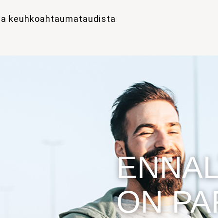
a ja keuhkoahtaumataudista
ENNAL
ON PA