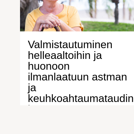
Valmistautuminen
helleaaltoihin ja
huonoon
ilmanlaatuun astman
ja
keuhkoahtaumataudin
kanssa
Kun lämpö nousee ja ilmanlaatu heikkenee,
hengittämisestä voi tulla taistelua.