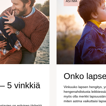
ASTMA
Onko lapse
– 5 vinkkiä
Vinkuuko lapsen hengitys, ys
hengenahdistusta leikkiessä
myös olla merkki lapsuusiän
miten astma vaikuttaisi lap
stavien on erityisen tärkeää