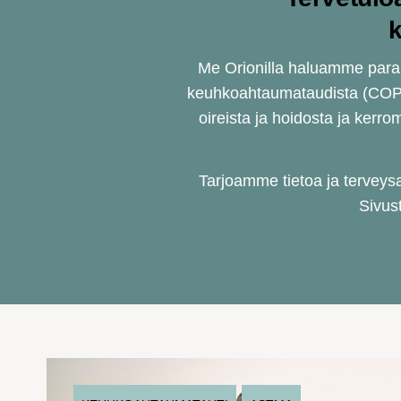
k
Me Orionilla haluamme paran
keuhkoahtaumataudista (COPD)
oireista ja hoidosta ja ker
Tarjoamme tietoa ja terveysar
Sivus