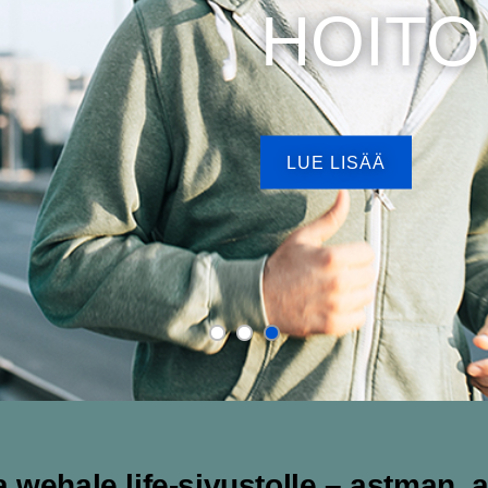
HOITO
LUE LISÄÄ
 wehale.life-sivustolle – astman, a