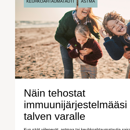
KEUHKOAHTAUMATAUTI
ASTMA
Näin tehostat
immuunijärjestelmääsi 
talven varalle
Kun säät viilenevät, astmaa tai keuhkoahtaumatautia saira