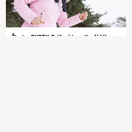
Život s CHOPN Cvičení je nejlepší lék
FAKTA