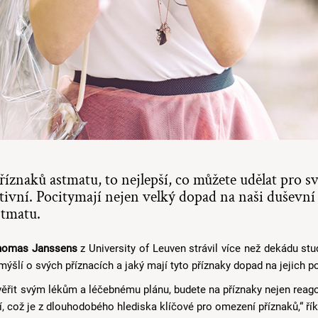
íznaků astmatu, to nejlepší, co můžete udělat pro s
ozitivní. Pocitymají nejen velký dopad na naši duševní
stmatu.
homas Janssens
z University of Leuven strávil více než dekádu stu
šlí o svých příznacích a jaký mají tyto příznaky dopad na jejich p
věřit svým lékům a léčebnému plánu, budete na příznaky nejen reagov
, což je z dlouhodobého hlediska klíčové pro omezení příznaků,“ ří