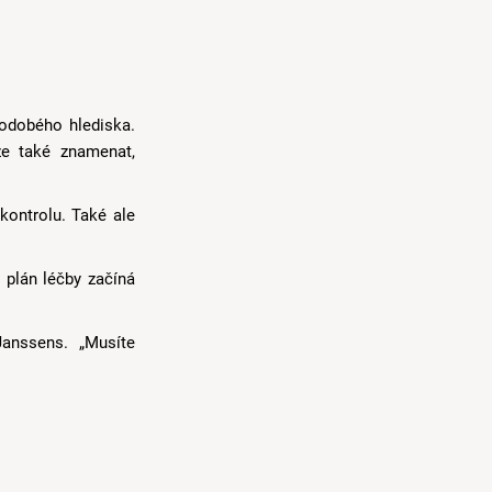
hodobého hlediska.
že také znamenat,
kontrolu. Také ale
 plán léčby začíná
Janssens. „Musíte