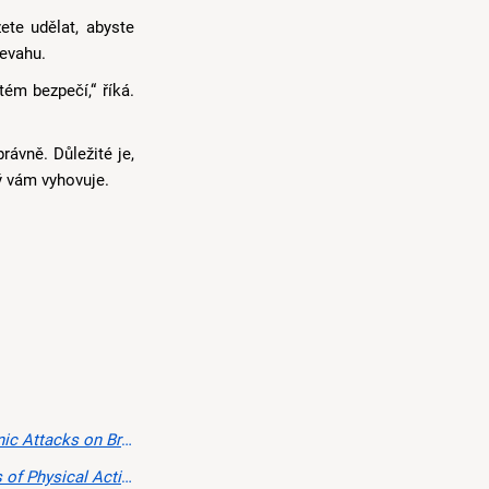
ete udělat, abyste
řevahu.
tém bezpečí,“ říká.
rávně. Důležité je,
rý vám vyhovuje.
bjective Distress in Asthma Patients With and Without Panic Disorder
tary Time with Asthma Outcomes
, 