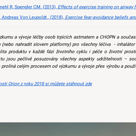
mehl R, Spengler CM. (2013),
Effects of exercise training on airway hyperreactivity in asthma: a systematic r
 Andreas Von Leupoldt., (2018),
Exercise fear-avoidance beliefs and self-reported physical activity in young a
výzkumu a vývoje léčby osob trpících astmatem a CHOPN a součas
 (nebo nahradit slovem platformy) pro všechny léčiva - inhalátor
ita produktu v každé fázi životního cyklu i péče o životní prostř
tu jsou pečlivě posuzovány všechny aspekty udržitelnosti – soc
se prolíná celým procesem od výzkumu a vývoje přes výrobu a použi
osti Orion z roku 2018 si můžete stáhnout
zde