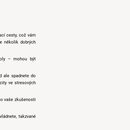
ací cesty, což vám
le několik dobrých
troly – mohou být
ud ale spadnete do
city ve stresových
 to vaše zkušenosti
zvládnete, takzvané