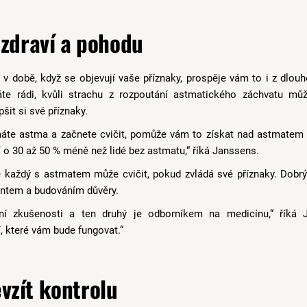
 zdraví a pohodu
i v době, když se objevují vaše příznaky, prospěje vám to i z dlou
áte rádi, kvůli strachu z rozpoutání astmatického záchvatu mů
pšit si své příznaky.
máte astma a začnete cvičit, pomůže vám to získat nad astmatem 
í o 30 až 50 % méně než lidé bez astmatu,“ říká Janssens.
že každý s astmatem může cvičit, pokud zvládá své příznaky. Dobrý
ntem a budováním důvěry.
ní zkušenosti a ten druhý je odborníkem na medicínu,“ říká 
í, které vám bude fungovat.“
vzít kontrolu