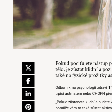
Pokud pociťujete nástup př
tělo, je zůstat klidní a p
také na fyzické prožitky a
Odborník na psychologii zdraví
T
trpící astmatem nebo CHOPN přemý
„Pokud zůstanete klidní a budete 
pomůže vám to také zůstat aktivní