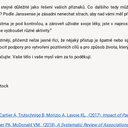
 stejně důležité jako řešení vašich příznaků. Co dalšího tedy můž
í? Podle Janssense je zásadní nenechat strach, aby nad vámi měl p
tma je pod kontrolou, a zároveň užíváte svoje léky, jste v napros
 vyzkoušet různé aktivity.“
trněji, přičemž nelze jasně říci, že nějaký přístup je špatně nebo sp
ocit podpory pro vytvoření pozitivních cílů a pro způsob života, kte
ačujte. Vaše tělo i vaše mysl vám za to poděkují.
Stock
artier A, Trutschnigg B, Morizio A, Lavoie KL., (2017),
Impact of Panic Attacks on Bronchoconstriction and Su
ner PA, McDonald VM., (2018),
A Systematic Review of Associations of Physical Activity and Seden