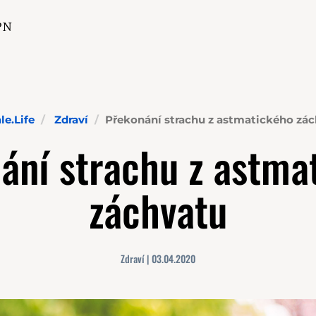
PN
e.Life
Zdraví
Překonání strachu z astmatického zá
ání strachu z astma
záchvatu
Zdraví | 03.04.2020