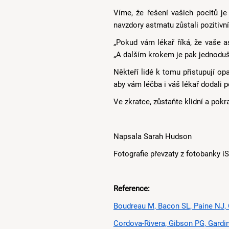
Víme, že řešení vašich pocitů je
navzdory astmatu zůstali pozitivn
„Pokud vám lékař říká, že vaše as
„A dalším krokem je pak jednoduše
Někteří lidé k tomu přistupují opa
aby vám léčba i váš lékař dodali p
Ve zkratce, zůstaňte klidní a pokr
Napsala Sarah Hudson
Fotografie převzaty z fotobanky i
Reference:
Boudreau M, Bacon SL, Paine NJ, C
Cordova-Rivera, Gibson PG, Gardi