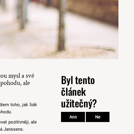
vou mysl a své
Byl tento
 pohodu, ale
článek
užitečný?
diem toho, jak lidé
ohodu.
Ano
Ne
at pozitivněji, ale
ká Janssens.