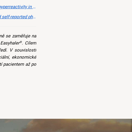
eview and meta-analysis, Sports Med
dults with asthma and healthy controls
ně se zaměřuje na
 Easyhaler
. Cílem
®
edí. V souvislosti
iální, ekonomické
tí pacientem až po