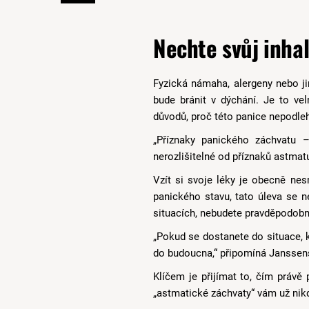
Nechte svůj inha
Fyzická námaha, alergeny nebo ji
bude bránit v dýchání. Je to ve
důvodů, proč této panice nepodle
„Příznaky panického záchvatu –
nerozlišitelné od příznaků astmat
Vzít si svoje léky je obecně nes
panického stavu, tato úleva se n
situacích, nebudete pravděpodobn
„Pokud se dostanete do situace, k
do budoucna,“ připomíná Janssen
Klíčem je přijímat to, čím právě 
„astmatické záchvaty“ vám už nikd