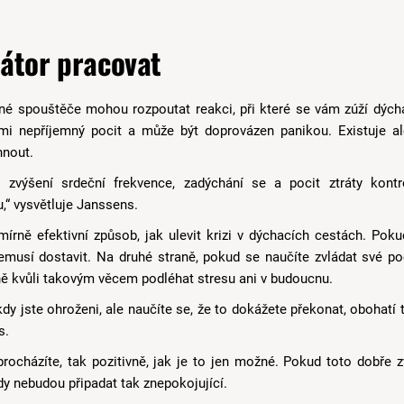
látor pracovat
né spouštěče mohou rozpoutat reakci, při které se vám zúží dých
lmi nepříjemný pocit a může být doprovázen panikou. Existuje a
hnout.
 zvýšení srdeční frekvence, zadýchání se a pocit ztráty kon
u,“ vysvětluje Janssens.
mírně efektivní způsob, jak ulevit krizi v dýchacích cestách. Pok
emusí dostavit. Na druhé straně, pokud se naučíte zvládat své po
ě kvůli takovým věcem podléhat stresu ani v budoucnu.
dy jste ohroženi, ale naučíte se, že to dokážete překonat, obohatí
s.
procházíte, tak pozitivně, jak je to jen možné. Pokud toto dobře 
y nebudou připadat tak znepokojující.