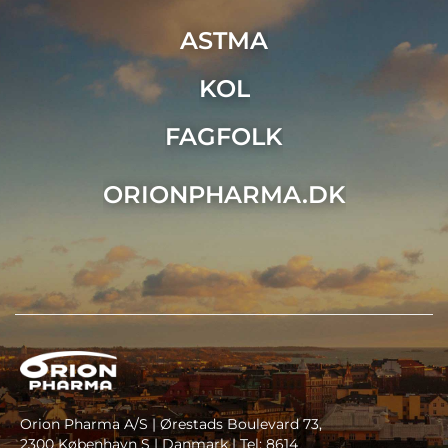
ASTMA
KOL
FAGFOLK
ORIONPHARMA.DK
Orion Pharma A/S | Ørestads Boulevard 73,
2300 København S | Danmark | Tel: 8614