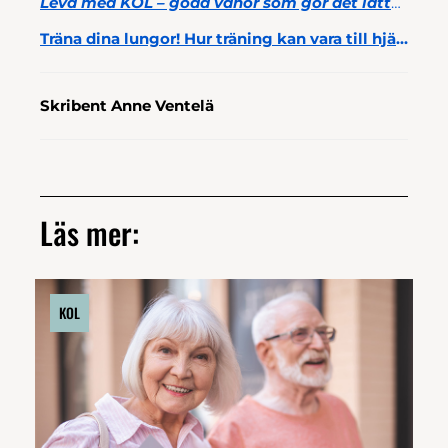
Leva med KOL – goda vanor som gör det lättare att andas
Träna dina lungor! Hur träning kan vara till hjälp vid KOL
Skribent Anne Ventelä
Läs mer:
KOL