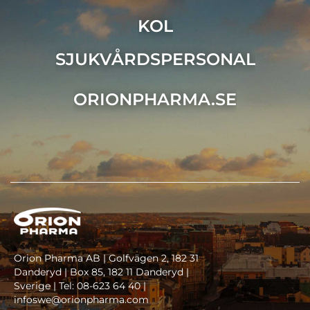
KOL
SJUKVÅRDSPERSONAL
ORIONPHARMA.SE
Orion Pharma AB | Golfvägen 2, 182 31
Danderyd | Box 85, 182 11 Danderyd |
Sverige | Tel: 08-623 64 40 |
infoswe@orionpharma.com